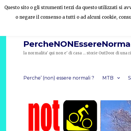
Questo sito o gli strumenti terzi da questo utilizzati si a
o negare il consenso a tutti o ad alcuni cookie, cons
PercheNONEssereNormal
la normalita' qui non e' di casa … storie OutDoor di un
Perche’ (non) essere normali ?
MTB
S