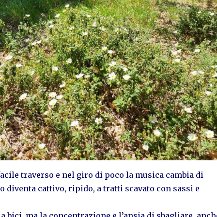
 facile traverso e nel giro di poco la musica cambia di
ro diventa cattivo, ripido, a tratti scavato con sassi e
la bici, ma la concentrazione e l’ansia di sbagliare, anch