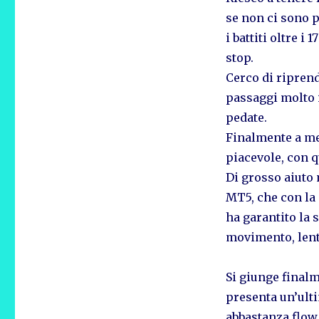
se non ci sono p
i battiti oltre i
stop.
Cerco di riprend
passaggi molto i
pedate.
Finalmente a met
piacevole, con q
Di grosso aiuto 
MT5, che con la
ha garantito la 
movimento, len
Si giunge finalm
presenta un’ulti
abbastanza flow