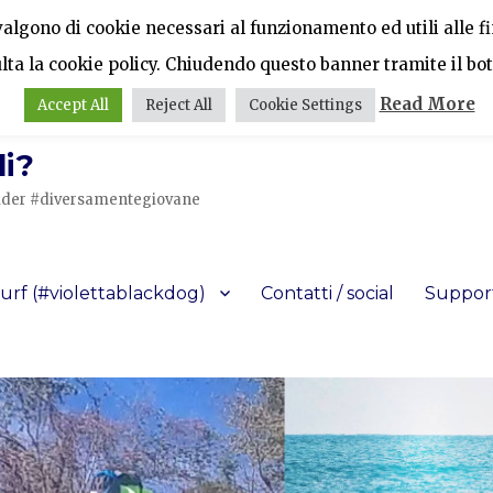
vvalgono di cookie necessari al funzionamento ed utili alle fin
ulta la cookie policy. Chiudendo questo banner tramite il bot
Read More
Accept All
Reject All
Cookie Settings
i?
a rider #diversamentegiovane
urf (#violettablackdog)
Contatti / social
Support