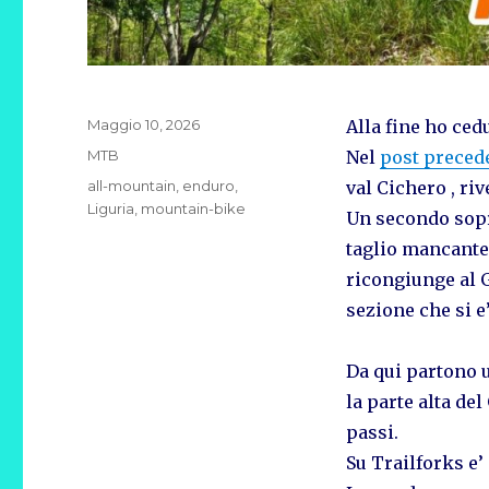
Pubblicato
Maggio 10, 2026
Alla fine ho ced
il
Categorie
MTB
Nel
post preced
Tag
all-mountain
,
enduro
,
val Cichero , ri
Liguria
,
mountain-bike
Un secondo sopra
taglio mancante p
ricongiunge al 
sezione che si e
Da qui partono 
la parte alta de
passi.
Su Trailforks e’ 