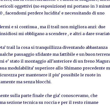
ericoli oggettivi (no esposizione) mi portano in 3 minu
 170 , facendomi perdere lucidita’ e necessitando di uno
ermi e si continua , ma il trail non migliora anzi: due
nsidiosi mi obbligano a scendere , e altri a dare svariat
a’ trail la cosa si tranquillizza diventando abbastanza
ualche passaggio sfidante ma fattibile e un buon terren
mi e’ stato il montaggio all’anteriore di un freno Magur
 sua modulabilita’ superiore allo Shimano precedente m
sicurezza per mantenere il piu’ possibile le ruote in
tamente ma senza blocchi.
ente sulla parte finale che gia’ conoscevamo, che
ma sezione tecnica su roccia e per il resto rimane
.