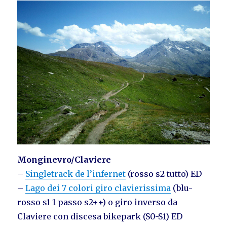
Monginevro/Claviere
–
Singletrack de l’infernet
(rosso s2 tutto) ED
–
Lago dei 7 colori giro clavierissima
(blu-
rosso s1 1 passo s2++) o giro inverso da
Claviere con discesa bikepark (S0-S1) ED