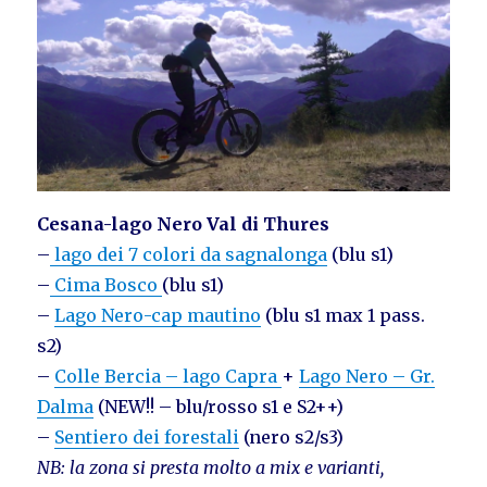
Cesana-lago Nero Val di Thures
–
lago dei 7 colori da sagnalonga
(blu s1)
–
Cima Bosco
(blu s1)
–
Lago Nero-cap mautino
(blu s1 max 1 pass.
s2)
–
Colle Bercia – lago Capra
+
Lago Nero – Gr.
Dalma
(NEW!! – blu/rosso s1 e S2++)
–
Sentiero dei forestali
(nero s2/s3)
NB: la zona si presta molto a mix e varianti,