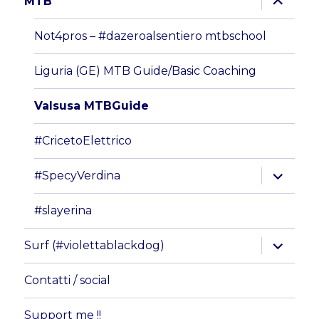
MTB
i
menu
child
Not4pros – #dazeroalsentiero mtbschool
Liguria (GE) MTB Guide/Basic Coaching
Valsusa MTBGuide
#CricetoElettrico
apri
#SpecyVerdina
i
menu
child
#slayerina
apri
Surf (#violettablackdog)
i
menu
child
Contatti / social
Support me !!