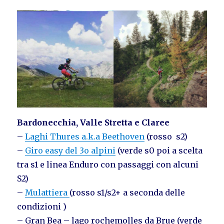
Bardonecchia, Valle Stretta e Claree
–
Laghi Thures a.k.a Beethoven
(rosso s2)
–
Giro easy del 3o alpini
(verde s0 poi a scelta
tra s1 e linea Enduro con passaggi con alcuni
S2)
–
Mulattiera
(rosso s1/s2+ a seconda delle
condizioni )
– Gran Bea – lago rochemolles da Brue (verde