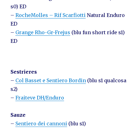
s0) ED
–
RocheMolles – Rif Scarfiotti
Natural Enduro
ED
–
Grange Rho-Gr-Frejus
(blu fun short ride s1)
ED
Sestrieres
–
Col Basset e Sentiero Bordin
(blu s1 qualcosa
s2)
–
Fraiteve DH/Enduro
Sauze
–
Sentiero dei cannoni
(blu s1)