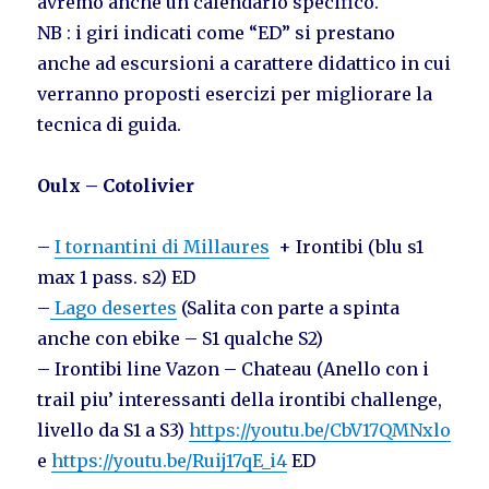
avremo anche un calendario specifico.
NB : i giri indicati come “ED” si prestano
anche ad escursioni a carattere didattico in cui
verranno proposti esercizi per migliorare la
tecnica di guida.
Oulx – Cotolivier
–
I tornantini di Millaures
+ Irontibi (blu s1
max 1 pass. s2) ED
–
Lago desertes
(Salita con parte a spinta
anche con ebike – S1 qualche S2)
– Irontibi line Vazon – Chateau (Anello con i
trail piu’ interessanti della irontibi challenge,
livello da S1 a S3)
https://youtu.be/CbV17QMNxlo
e
https://youtu.be/Ruij17qE_i4
ED