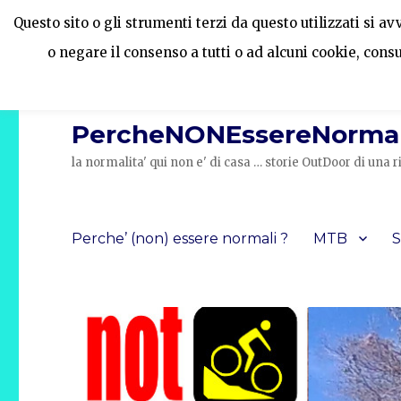
Questo sito o gli strumenti terzi da questo utilizzati si a
o negare il consenso a tutti o ad alcuni cookie, cons
PercheNONEssereNormal
la normalita' qui non e' di casa … storie OutDoor di un
Perche’ (non) essere normali ?
MTB
S