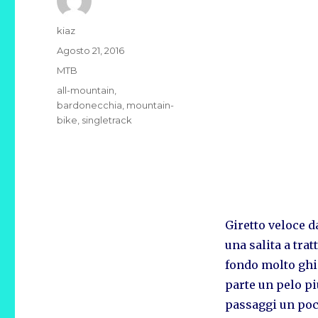
Autore
kiaz
Pubblicato
Agosto 21, 2016
il
Categorie
MTB
Tag
all-mountain
,
bardonecchia
,
mountain-
bike
,
singletrack
Giretto veloce da
una salita a tra
fondo molto ghi
parte un pelo piu
passaggi un poch