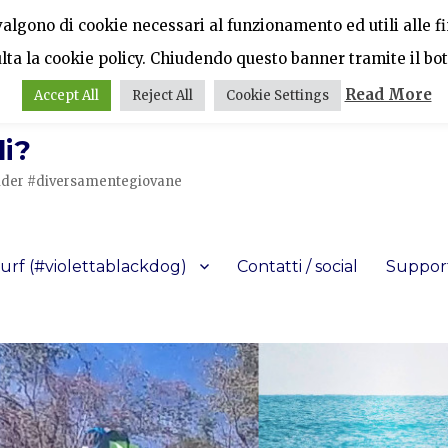
vvalgono di cookie necessari al funzionamento ed utili alle fin
ulta la cookie policy. Chiudendo questo banner tramite il bot
Read More
Accept All
Reject All
Cookie Settings
i?
a rider #diversamentegiovane
urf (#violettablackdog)
Contatti / social
Support