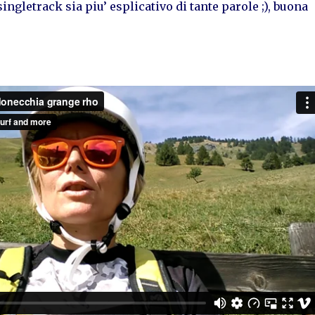
 singletrack sia piu’ esplicativo di tante parole ;), buona