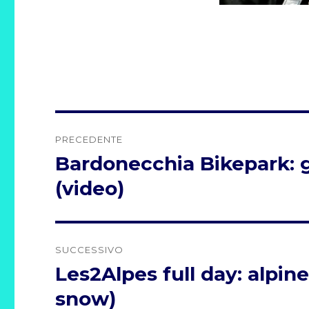
Navigazione
PRECEDENTE
articoli
Bardonecchia Bikepark: gi
Articolo
precedente:
(video)
SUCCESSIVO
Les2Alpes full day: alpin
Articolo
successivo:
snow)