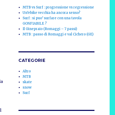
MTB vs Surf : progressione vs regressione
Un’ebike vecchia ha ancora senso?
Surf : si puo’ surfare con una tavola
GONFIABILE ?
Il Ginepraio (Romaggi – 7 passi)
MTB : passo di Romaggi e val Cichero (GE)
CATEGORIE
Altro
MTB
da
skate
snow
Surf
l