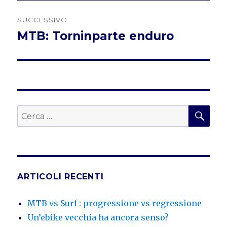
SUCCESSIVO
MTB: Torninparte enduro
Articolo
successivo:
CER
Cerca:
ARTICOLI RECENTI
MTB vs Surf : progressione vs regressione
Un’ebike vecchia ha ancora senso?