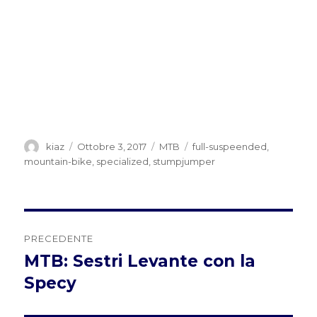
Autore
Pubblicato
Categorie
Tag
kiaz
Ottobre 3, 2017
MTB
full-suspeended
,
il
mountain-bike
,
specialized
,
stumpjumper
Navigazione
PRECEDENTE
articoli
MTB: Sestri Levante con la
Articolo
precedente:
Specy