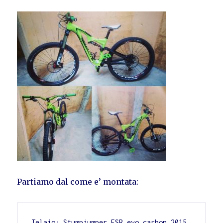
Partiamo dal come e’ montata:
Telaio: Stumpjumper FSR evo carbon 2015 