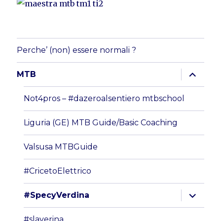
Perche’ (non) essere normali ?
apri
MTB
i
menu
child
Not4pros – #dazeroalsentiero mtbschool
Liguria (GE) MTB Guide/Basic Coaching
Valsusa MTBGuide
#CricetoElettrico
apri
#SpecyVerdina
i
menu
child
#slayerina