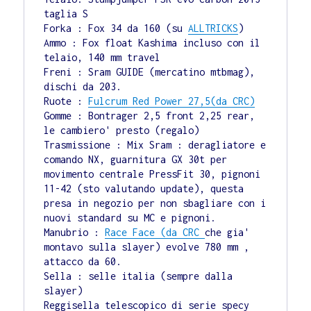
taglia S

Forka : Fox 34 da 160 (su 
ALLTRICKS
)

Ammo : Fox float Kashima incluso con il 
telaio, 140 mm travel

Freni : Sram GUIDE (mercatino mtbmag), 
dischi da 203. 

Ruote : 
Fulcrum Red Power 27,5(da CRC)
Gomme : Bontrager 2,5 front 2,25 rear, 
le cambiero' presto (regalo) 

Trasmissione : Mix Sram : deragliatore e 
comando NX, guarnitura GX 30t per 
movimento centrale PressFit 30, pignoni 
11-42 (sto valutando update), questa 
presa in negozio per non sbagliare con i 
nuovi standard su MC e pignoni. 

Manubrio : 
Race Face (da CRC 
che gia' 
montavo sulla slayer) evolve 780 mm , 
attacco da 60. 

Sella : selle italia (sempre dalla 
slayer) 

Reggisella telescopico di serie specy 