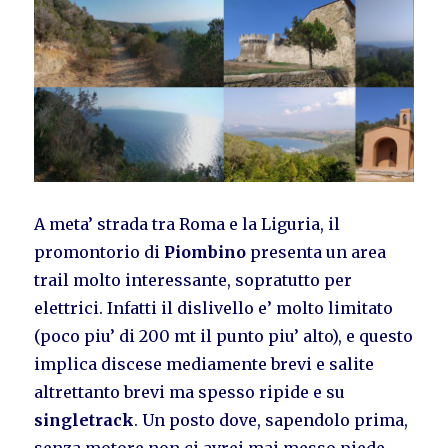
A meta’ strada tra Roma e la Liguria, il
promontorio di
Piombino
presenta un area
trail molto interessante, sopratutto per
elettrici. Infatti il dislivello e’ molto limitato
(poco piu’ di 200 mt il punto piu’ alto), e questo
implica discese mediamente brevi e salite
altrettanto brevi ma spesso ripide e su
singletrack
. Un posto dove, sapendolo prima,
senza motore non ci avrei mai messo piede,