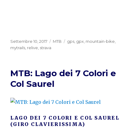
Pubblicato
Categorie
Tag
Settembre 10, 2017
MTB
gps
,
gpx
,
mountain-bike
,
il
mytrails
,
relive
,
strava
MTB: Lago dei 7 Colori e
Col Saurel
LAGO DEI 7 COLORI E COL SAUREL
(GIRO CLAVIERISSIMA)