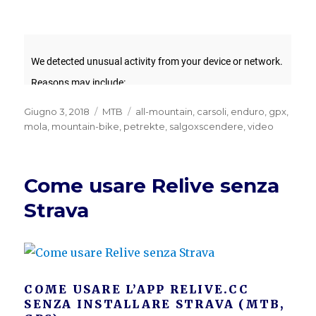
Pubblicato
Categorie
Tag
Giugno 3, 2018
MTB
all-mountain
,
carsoli
,
enduro
,
gpx
,
il
mola
,
mountain-bike
,
petrekte
,
salgoxscendere
,
video
Come usare Relive senza
Strava
COME USARE L’APP RELIVE.CC
SENZA INSTALLARE STRAVA (MTB,