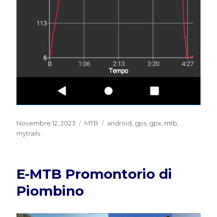
Pubblicato
Categorie
Tag
Novembre 12, 2023
MTB
android
,
gps
,
gpx
,
mtb
,
il
mytrails
E-MTB Promontorio di
Piombino