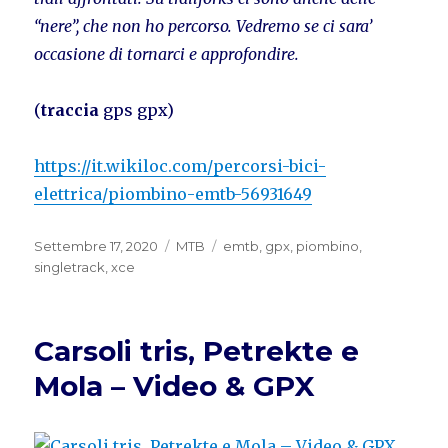
“nere”, che non ho percorso. Vedremo se ci sara’
occasione di tornarci e approfondire.
(
traccia
gps gpx)
https://it.wikiloc.com/percorsi-bici-
elettrica/piombino-emtb-56931649
Pubblicato
Categorie
Tag
Settembre 17, 2020
MTB
emtb
,
gpx
,
piombino
,
il
singletrack
,
xce
Carsoli tris, Petrekte e
Mola – Video & GPX