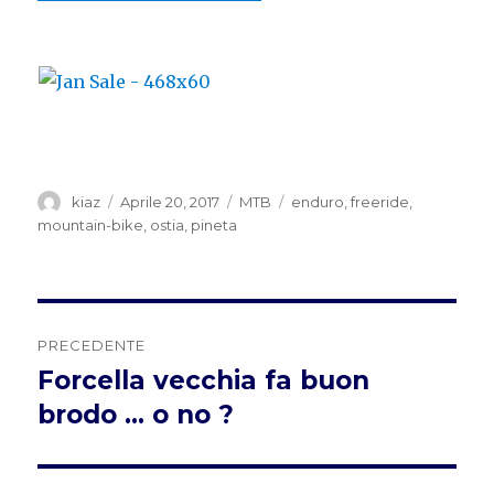
Autore
Pubblicato
Categorie
Tag
kiaz
Aprile 20, 2017
MTB
enduro
,
freeride
,
il
mountain-bike
,
ostia
,
pineta
Navigazione
PRECEDENTE
articoli
Forcella vecchia fa buon
Articolo
precedente:
brodo … o no ?