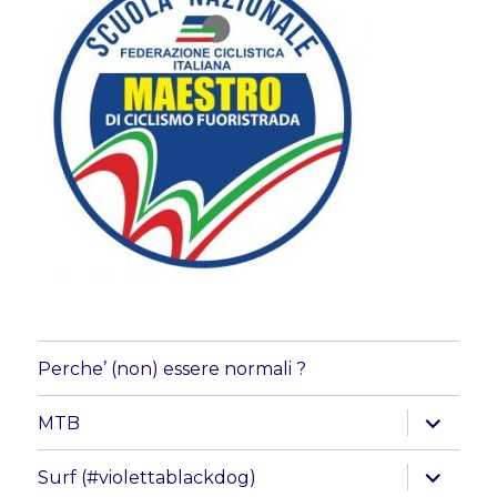
Perche’ (non) essere normali ?
apri
MTB
i
menu
child
apri
Surf (#violettablackdog)
i