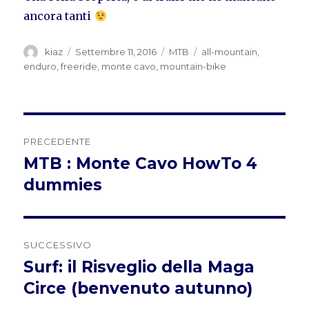
ancora tanti
Autore
Pubblicato
Categorie
Tag
kiaz
Settembre 11, 2016
MTB
all-mountain
,
il
enduro
,
freeride
,
monte cavo
,
mountain-bike
Navigazione
PRECEDENTE
articoli
MTB : Monte Cavo HowTo 4
Articolo
precedente:
dummies
SUCCESSIVO
Surf: il Risveglio della Maga
Articolo
successivo:
Circe (benvenuto autunno)