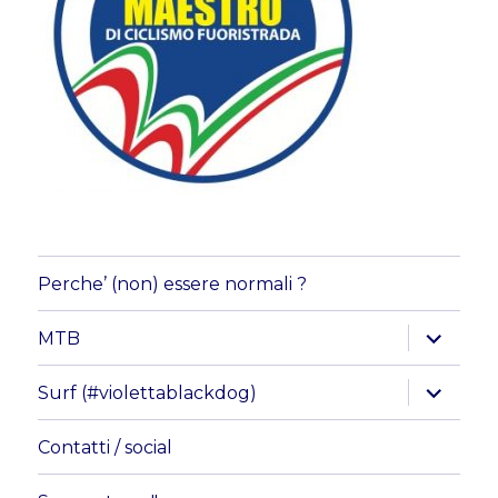
Perche’ (non) essere normali ?
apri
MTB
i
menu
child
apri
Surf (#violettablackdog)
i
menu
child
Contatti / social