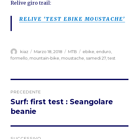
Relive giro trail:
RELIVE ‘TEST EBIKE MOUSTACHE’
Autore
Pubblicato
Categorie
Tag
kiaz
Marzo 18, 2018
MTB
ebike
,
enduro
,
il
formello
,
mountain-bike
,
moustache
,
samedi 27
,
test
Navigazione
PRECEDENTE
articoli
Surf: first test : Seangolare
Articolo
precedente:
beanie
SUCCESSIVO