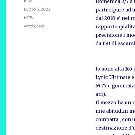
Autore
kiaz
Domenica 2/7 a B
Pubblicato
Luglio 4, 2023
partecipare ad 
il
Categorie
MTB
dal 2018 e’ nel 
Tag
emtb
,
test
rapporto qualit
precisione i mode
da 150 di escur
Io sono alta 165
Lyric Ultimate 
MT7 e gommata V
ant).
Il mezzo ha un r
mie abitudini m
compatta , con u
destinazione d’u