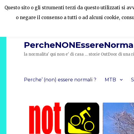
Questo sito o gli strumenti terzi da questo utilizzati si a
o negare il consenso a tutti o ad alcuni cookie, cons
PercheNONEssereNormal
la normalita' qui non e' di casa … storie OutDoor di un
Perche’ (non) essere normali ?
MTB
S