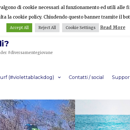
vvalgono di cookie necessari al funzionamento ed utili alle fin
ulta la cookie policy. Chiudendo questo banner tramite il bot
Read More
Accept All
Reject All
Cookie Settings
i?
a rider #diversamentegiovane
urf (#violettablackdog)
Contatti / social
Support