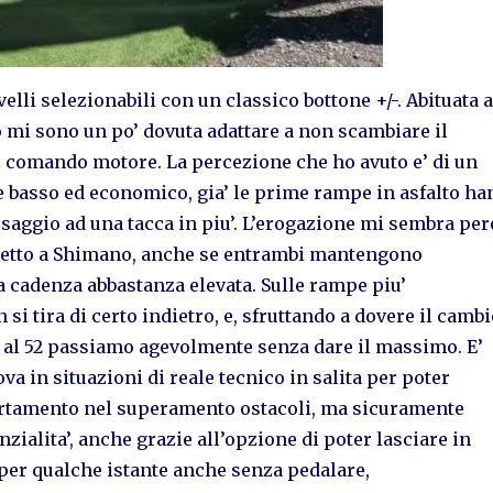
velli selezionabili con un classico bottone +/-. Abituata a
 mi sono un po’ dovuta adattare a non scambiare il
l comando motore. La percezione che ho avuto e’ di un
 basso ed economico, gia’ le prime rampe in asfalto ha
saggio ad una tacca in piu’. L’erogazione mi sembra per
spetto a Shimano, anche se entrambi mantengono
a cadenza abbastanza elevata. Sulle rampe piu’
si tira di certo indietro, e, sfruttando a dovere il camb
a al 52 passiamo agevolmente senza dare il massimo. E’
a in situazioni di reale tecnico in salita per poter
rtamento nel superamento ostacoli, ma sicuramente
nzialita’, anche grazie all’opzione di poter lasciare in
 per qualche istante anche senza pedalare,