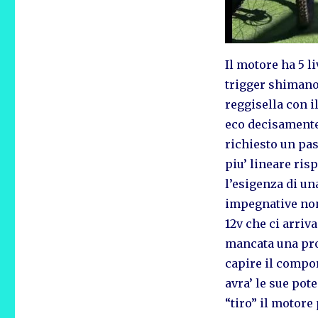
Il motore ha 5 li
trigger shimano
reggisella con i
eco decisamente
richiesto un pas
piu’ lineare ri
l’esigenza di un
impegnative non 
12v che ci arriv
mancata una prov
capire il compo
avra’ le sue pote
“tiro” il motore