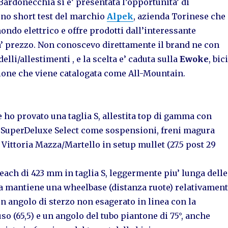
ardonecchia si e’ presentata l’opportunita’ di
uno short test del marchio
Alpek
, azienda Torinese che
mondo elettrico e offre prodotti dall’interessante
a’ prezzo. Non conoscevo direttamente il brand ne con
lli/allestimenti , e la scelta e’ caduta sulla
Ewoke
, bici
sione che viene catalogata come All-Mountain.
 e ho provato una taglia S, allestita top di gamma con
e SuperDeluxe Select come sospensioni, freni magura
ittoria Mazza/Martello in setup mullet (27.5 post 29
each di 423 mm in taglia S, leggermente piu’ lunga delle
a mantiene una wheelbase (distanza ruote) relativamen
n angolo di sterzo non esagerato in linea con la
so (65,5) e un angolo del tubo piantone di 75°, anche