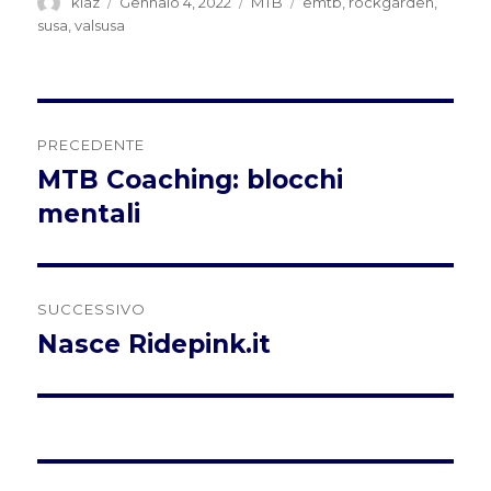
Autore
Pubblicato
Categorie
Tag
kiaz
Gennaio 4, 2022
MTB
emtb
,
rockgarden
,
il
susa
,
valsusa
Navigazione
PRECEDENTE
articoli
MTB Coaching: blocchi
Articolo
precedente:
mentali
SUCCESSIVO
Nasce Ridepink.it
Articolo
successivo: