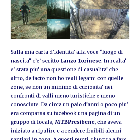
Sulla mia carta d’identita’ alla voce “luogo di
nascita” c’e’ scritto
Lanzo Torinese
. In realta’
e’ stata piu’ una questione di casualita’ che
altro, de facto non ho reali legami con quelle
zone, se non un minimo di curiosita’ nei
confronti di valli meno turistiche e meno
conosciute. Da circa un paio d’anni o poco piu’
era comparsa su facebook una pagina di un
gruppo di locals,
MTBPresibene
, che aveva
iniziato a ripulire e a rendere fruibili alcuni
sentieri in zona. A questi punti, riuscire a fare