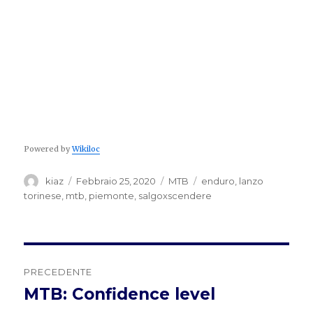
Powered by
Wikiloc
Autore
Pubblicato
Categorie
Tag
kiaz
Febbraio 25, 2020
MTB
enduro
,
lanzo
il
torinese
,
mtb
,
piemonte
,
salgoxscendere
Navigazione
PRECEDENTE
articoli
MTB: Confidence level
Articolo
precedente: