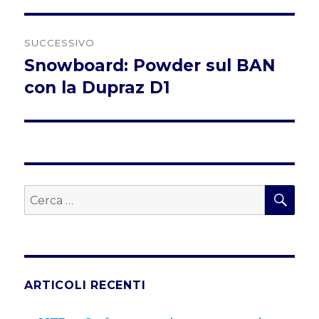
SUCCESSIVO
Snowboard: Powder sul BAN
Articolo
successivo:
con la Dupraz D1
CER
Cerca:
ARTICOLI RECENTI