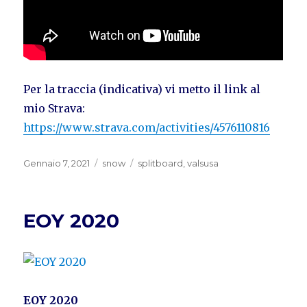
Per la traccia (indicativa) vi metto il link al
mio Strava:
https://www.strava.com/activities/4576110816
Pubblicato
Categorie
Tag
Gennaio 7, 2021
snow
splitboard
,
valsusa
il
EOY 2020
EOY 2020