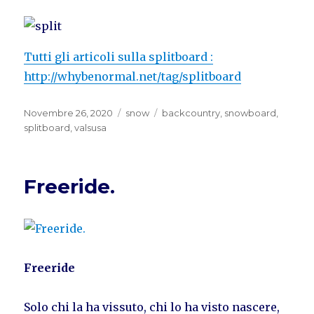
Tutti gli articoli sulla splitboard :
http://whybenormal.net/tag/splitboard
Pubblicato
Categorie
Tag
Novembre 26, 2020
snow
backcountry
,
snowboard
,
il
splitboard
,
valsusa
Freeride.
Freeride
Solo chi la ha vissuto, chi lo ha visto nascere,