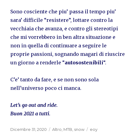
Sono cosciente che piu’ passa il tempo piu’
sara’ difficile “resistere”, lottare contro la
vecchiaia che avanza, e contro gli stereotipi
che mi vorrebbero in ben altra situazione e
non in quella di continuare a seguire le
proprie passioni, sognando magari di riuscire
un giorno a renderle “
autosostenibili
“.
C’e’ tanto da fare, e se non sono sola
nell’universo poco ci manca.
Let’s go out and ride.
Buon 2021 a tutti.
Pubblicato
Categorie
Tag
Dicembre 31, 2020
Altro
,
MTB
,
snow
eoy
il