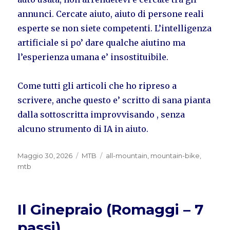
annunci. Cercate aiuto, aiuto di persone reali
esperte se non siete competenti. L’intelligenza
artificiale si po’ dare qualche aiutino ma
l’esperienza umana e’ insostituibile.
Come tutti gli articoli che ho ripreso a
scrivere, anche questo e’ scritto di sana pianta
dalla sottoscritta improvvisando , senza
alcuno strumento di IA in aiuto.
Pubblicato
Categorie
Tag
Maggio 30, 2026
MTB
all-mountain
,
mountain-bike
,
il
mtb
Il Ginepraio (Romaggi – 7
passi)