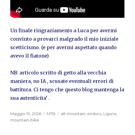
Un finale ringraziamento a Luca per avermi
convinto a provarci malgrado il mio iniziale
scetticismo. (e per avermi aspettato quando
avevo il fiatone)
NB: articolo scritto di getto alla vecchia
maniera, no IA , scusate eventuali errori di
battitura. Ci tengo che questo blog mantenga la
sua autenticita’ .
Pubblicato
Categorie
Tag
Maggio 10, 2026
MTB
all-mountain
,
enduro
,
Liguria
,
il
mountain-bike