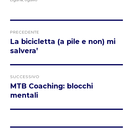
Navigazione
PRECEDENTE
articoli
La bicicletta (a pile e non) mi
Articolo
precedente:
salvera’
SUCCESSIVO
MTB Coaching: blocchi
Articolo
successivo:
mentali