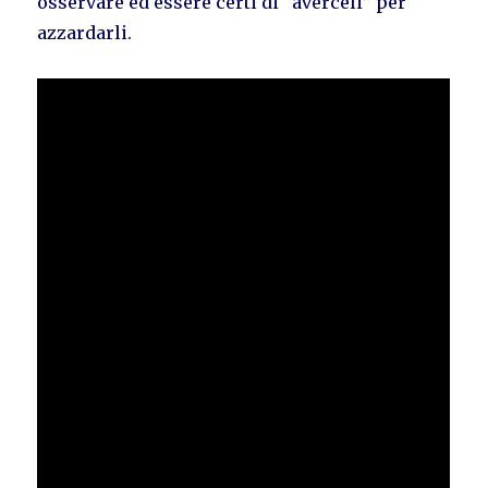
osservare ed essere certi di “averceli” per
azzardarli.