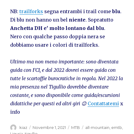
NB:
trailforks
segna entrambi i trail come
blu
.
Di blu non hanno un bel
niente
. Sopratutto
Anchetta DH e’ molto lontano dal blu
.
Nero con qualche passo doppia nera se
dobbiamo usare i colori di trailforks.
Ultimo ma non meno importante: sono diventata
guida con FCI, e dal 2022 dovrei essere guida con
tutte le scartoffie burocratiche in regola. Nel 2022 la
mia presenza nel Tigullio dovrebbe diventare
costante, e sono disponibile come guida/escursioni
didattiche per questi ed altri giri 😉
Contattatemi
x
info
Autore
Pubblicato
Categorie
Tag
kiaz
Novembre 1, 2021
MTB
all-mountain
,
emtb
,
il
Liguria
,
tigullio