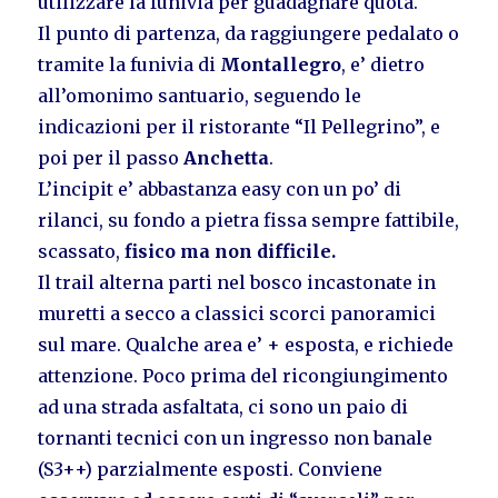
utilizzare la funivia per guadagnare quota.
Il punto di partenza, da raggiungere pedalato o
tramite la funivia di
Montallegro
, e’ dietro
all’omonimo santuario, seguendo le
indicazioni per il ristorante “Il Pellegrino”, e
poi per il passo
Anchetta
.
L’incipit e’ abbastanza easy con un po’ di
rilanci, su fondo a pietra fissa sempre fattibile,
scassato,
fisico ma non difficile.
Il trail alterna parti nel bosco incastonate in
muretti a secco a classici scorci panoramici
sul mare. Qualche area e’ + esposta, e richiede
attenzione. Poco prima del ricongiungimento
ad una strada asfaltata, ci sono un paio di
tornanti tecnici con un ingresso non banale
(S3++) parzialmente esposti. Conviene