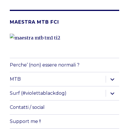
not4normals
kiazsurfbike
UC6NqLOcx7GoT8E02_F8spHA
user55603490
su
su
su
su
Facebook
Instagram
YouTube
Vimeo
MAESTRA MTB FCI
Perche’ (non) essere normali ?
apri
MTB
i
menu
child
apri
Surf (#violettablackdog)
i
menu
child
Contatti / social
Support me !!