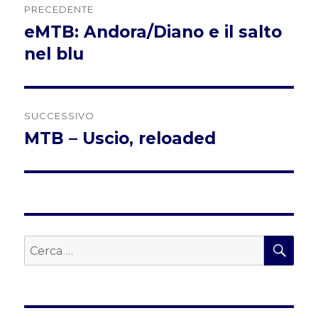
PRECEDENTE
articoli
eMTB: Andora/Diano e il salto
Articolo
precedente:
nel blu
SUCCESSIVO
MTB – Uscio, reloaded
Articolo
successivo:
CER
Cerca: