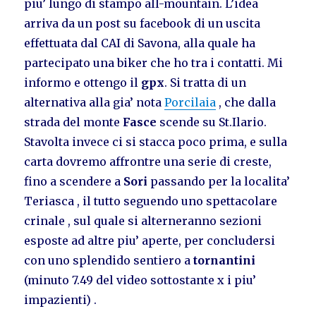
piu’ lungo di stampo all-mountain. L’idea
arriva da un post su facebook di un uscita
effettuata dal CAI di Savona, alla quale ha
partecipato una biker che ho tra i contatti. Mi
informo e ottengo il
gpx
. Si tratta di un
alternativa alla gia’ nota
Porcilaia
, che dalla
strada del monte
Fasce
scende su St.Ilario.
Stavolta invece ci si stacca poco prima, e sulla
carta dovremo affrontre una serie di creste,
fino a scendere a
Sori
passando per la localita’
Teriasca , il tutto seguendo uno spettacolare
crinale , sul quale si alterneranno sezioni
esposte ad altre piu’ aperte, per concludersi
con uno splendido sentiero a
tornantini
(minuto 7.49 del video sottostante x i piu’
impazienti) .