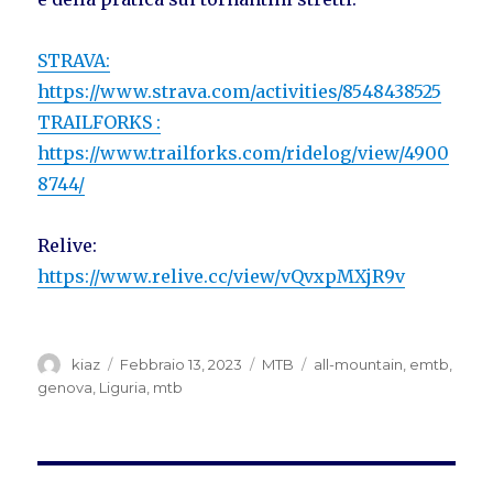
STRAVA:
https://www.strava.com/activities/8548438525
TRAILFORKS :
https://www.trailforks.com/ridelog/view/4900
8744/
Relive:
https://www.relive.cc/view/vQvxpMXjR9v
Autore
Pubblicato
Categorie
Tag
kiaz
Febbraio 13, 2023
MTB
all-mountain
,
emtb
,
il
genova
,
Liguria
,
mtb
Navigazione