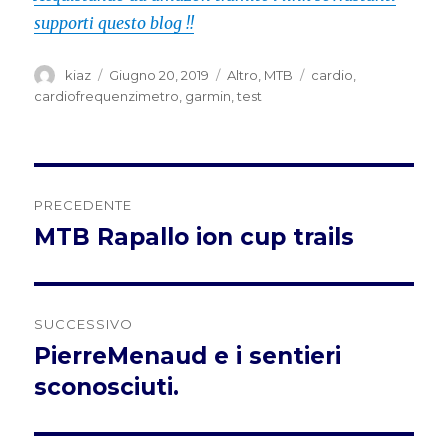
supporti questo blog !!
Autore
Pubblicato
Categorie
Tag
kiaz
Giugno 20, 2019
Altro
,
MTB
cardio
,
il
cardiofrequenzimetro
,
garmin
,
test
Navigazione
PRECEDENTE
articoli
MTB Rapallo ion cup trails
Articolo
precedente:
SUCCESSIVO
PierreMenaud e i sentieri
Articolo
successivo:
sconosciuti.