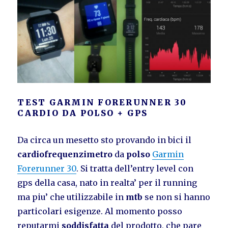
TEST GARMIN FORERUNNER 30
CARDIO DA POLSO + GPS
Da circa un mesetto sto provando in bici il
cardiofrequenzimetro
da
polso
Garmin
Forerunner 30
. Si tratta dell’entry level con
gps della casa, nato in realta’ per il running
ma piu’ che utilizzabile in
mtb
se non si hanno
particolari esigenze. Al momento posso
reputarmi
soddisfatta
del prodotto, che pare