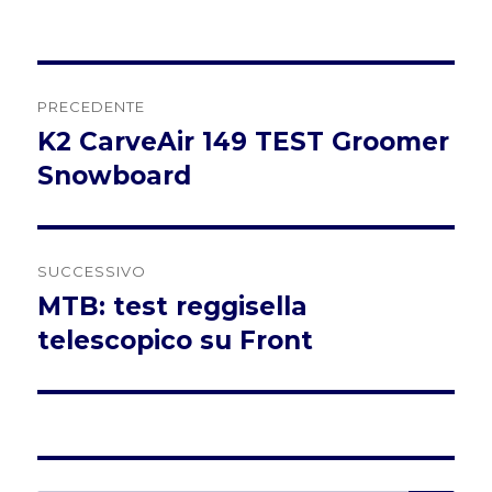
Navigazione
PRECEDENTE
articoli
K2 CarveAir 149 TEST Groomer
Articolo
precedente:
Snowboard
SUCCESSIVO
MTB: test reggisella
Articolo
successivo:
telescopico su Front