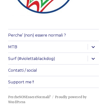
Perche’ (non) essere normali ?
apri
MTB
i
menu
child
apri
Surf (#violettablackdog)
i
menu
child
Contatti / social
Support me !!
PercheNONEssereNormali?
Proudly powered by
WordPress