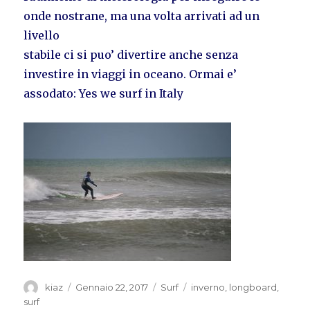
onde nostrane, ma una volta arrivati ad un
livello
stabile ci si puo’ divertire anche senza
investire in viaggi in oceano. Ormai e’
assodato: Yes we surf in Italy
Autore
Pubblicato
Categorie
Tag
kiaz
Gennaio 22, 2017
Surf
inverno
,
longboard
,
il
surf