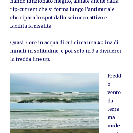
hanno funzionato meglio, aiutate anche dalla
rip-current che si forma lungo l’antimurale
che ripara lo spot dallo scirocco attivo e
facilita la risalita.
Quasi 3 ore in acqua di cui circa una 40 ina di
minuti in solitudine, e poi solo in 3 a dividerci
la fredda line up.
Fredd
o,
vento
da
terra
ma
onde