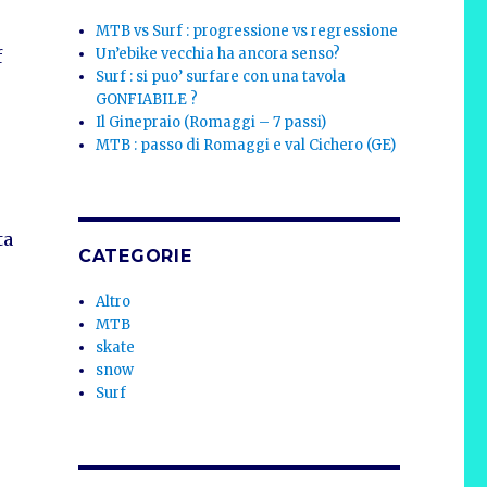
MTB vs Surf : progressione vs regressione
Un’ebike vecchia ha ancora senso?
f
Surf : si puo’ surfare con una tavola
GONFIABILE ?
Il Ginepraio (Romaggi – 7 passi)
MTB : passo di Romaggi e val Cichero (GE)
ta
CATEGORIE
Altro
MTB
skate
snow
Surf