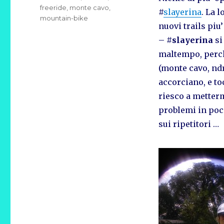
freeride
,
monte cavo
,
#
slayerina
. La l
mountain-bike
nuovi trails piu
– #
slayerina
si
maltempo, perch
(monte cavo, ndr
accorciano, e to
riesco a metter
problemi in poco
sui ripetitori …