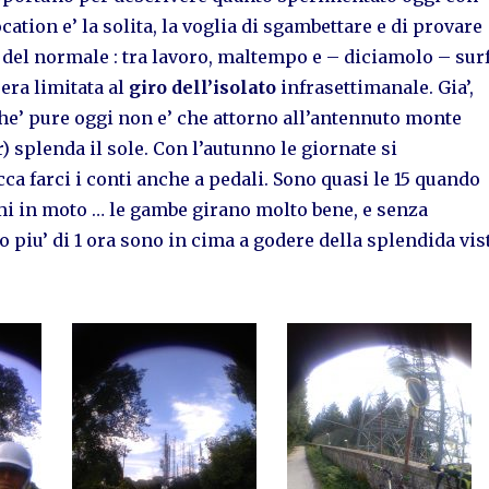
ocation e’ la solita, la voglia di sgambettare e di provare
’ del normale : tra lavoro, maltempo e – diciamolo – sur
 era limitata al
giro dell’isolato
infrasettimanale. Gia’,
e’ pure oggi non e’ che attorno all’antennuto monte
) splenda il sole. Con l’autunno le giornate si
cca farci i conti anche a pedali. Sono quasi le 15 quando
mi in moto … le gambe girano molto bene, e senza
 piu’ di 1 ora sono in cima a godere della splendida vis