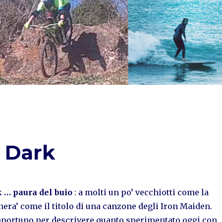
e Dark
k … paura del buio
: a molti un po’ vecchiotti come la
nera’ come il titolo di una canzone degli Iron Maiden.
opportuno per descrivere quanto sperimentato oggi con