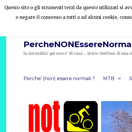
Questo sito o gli strumenti terzi da questo utilizzati si a
o negare il consenso a tutti o ad alcuni cookie, cons
PercheNONEssereNormal
la normalita' qui non e' di casa … storie OutDoor di un
Perche’ (non) essere normali ?
MTB
S