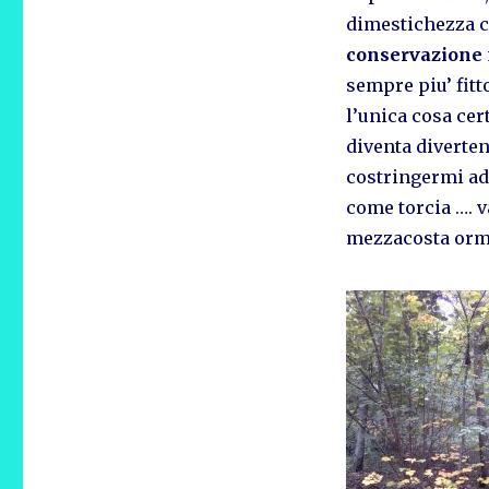
dimestichezza co
conservazione
sempre piu’ fitt
l’unica cosa cer
diventa divertent
costringermi ad
come torcia …. v
mezzacosta orm