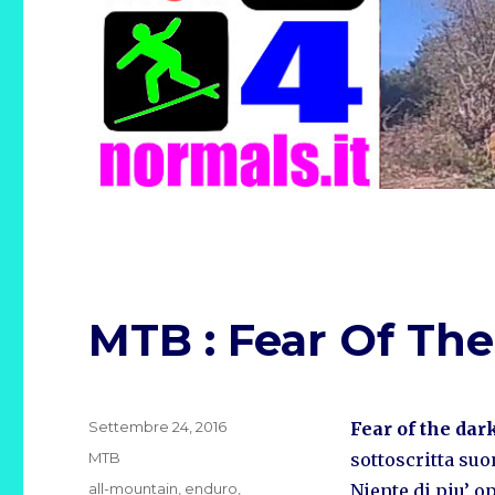
MTB : Fear Of Th
Pubblicato
Settembre 24, 2016
Fear of the dar
il
Categorie
MTB
sottoscritta suo
Tag
all-mountain
,
enduro
,
Niente di piu’ 