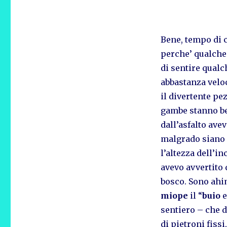
Bene, tempo di 
perche’ qualche
di sentire qualch
abbastanza veloc
il divertente pe
gambe stanno be
dall’asfalto avev
malgrado siano g
l’altezza dell’in
avevo avvertito
bosco. Sono ahim
miope
il “
buio
e
sentiero – che d
di pietroni fissi