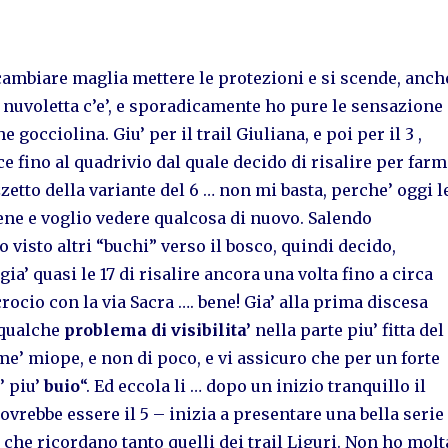
cambiare maglia mettere le protezioni e si scende, anch
 nuvoletta c’e’, e sporadicamente ho pure le sensazione
e gocciolina. Giu’ per il trail Giuliana, e poi per il 3 ,
e fino al quadrivio dal quale decido di risalire per farm
zzetto della variante del 6 … non mi basta, perche’ oggi l
ne e voglio vedere qualcosa di nuovo. Salendo
o visto altri “buchi” verso il bosco, quindi decido,
ia’ quasi le 17 di risalire ancora una volta fino a circa
crocio con la via Sacra …. bene! Gia’ alla prima discesa
 qualche
problema di visibilita’
nella parte piu’ fitta del
e’ miope, e non di poco, e vi assicuro che per un forte
’ piu’
buio
“. Ed eccola li … dopo un inizio tranquillo il
ovrebbe essere il 5 – inizia a presentare una bella serie
, che ricordano tanto quelli dei trail Liguri. Non ho molt