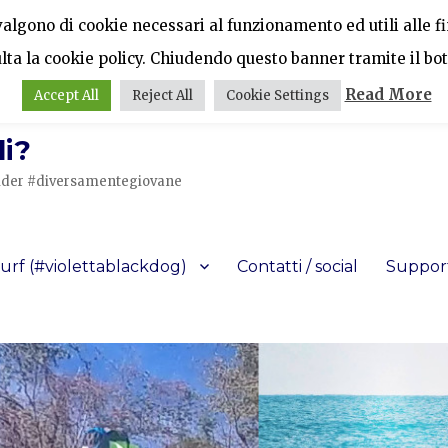
vvalgono di cookie necessari al funzionamento ed utili alle fin
ulta la cookie policy. Chiudendo questo banner tramite il bot
Read More
Accept All
Reject All
Cookie Settings
i?
a rider #diversamentegiovane
urf (#violettablackdog)
Contatti / social
Support