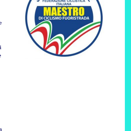
e
i
e
a