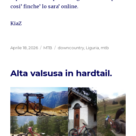
cosi’ finche’ lo sara’ online.
KiaZ
Pubblicato
Categorie
Tag
Aprile 18, 2026
MTB
downcountry
,
Liguria
,
mtb
il
Alta valsusa in hardtail.