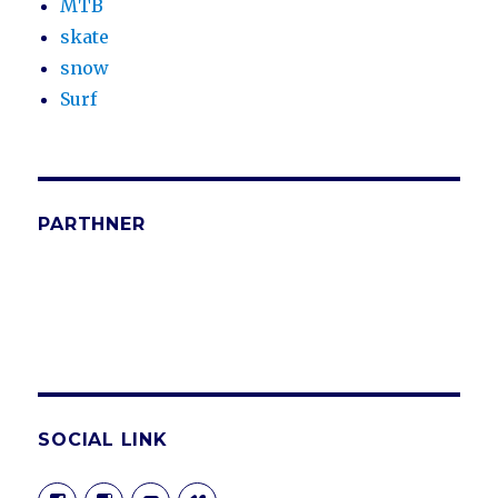
MTB
skate
snow
Surf
PARTHNER
SOCIAL LINK
Visualizza
Visualizza
Visualizza
Visualizza