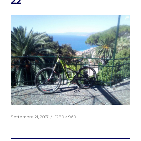
22
Pubblicato
Dimensione
Settembre 21, 2017
1280 × 960
il
reale