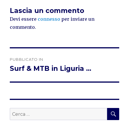
Lascia un commento
Devi essere
connesso
per inviare un
commento.
Navigazione
PUBBLICATO IN
articoli
Surf & MTB in Liguria …
CER
Cerca: