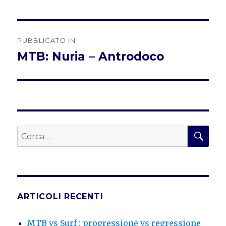
Navigazione
PUBBLICATO IN
articoli
MTB: Nuria – Antrodoco
CER
Cerca:
ARTICOLI RECENTI
MTB vs Surf : progressione vs regressione