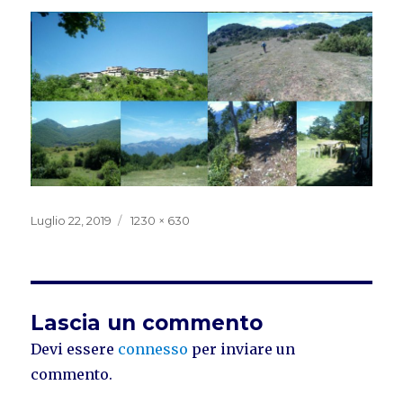
Pubblicato
Dimensione
Luglio 22, 2019
1230 × 630
il
reale
Lascia un commento
Devi essere
connesso
per inviare un
commento.