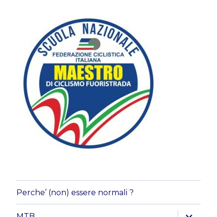
Perche’ (non) essere normali ?
apri
MTB