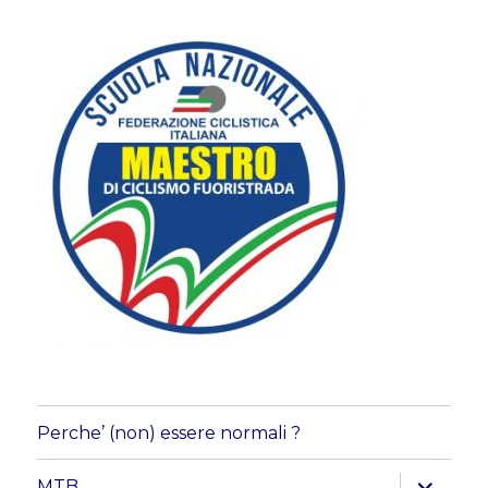
Perche’ (non) essere normali ?
apri
MTB