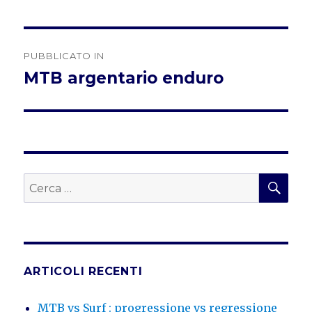
Navigazione
PUBBLICATO IN
articoli
MTB argentario enduro
CER
Cerca:
ARTICOLI RECENTI
MTB vs Surf : progressione vs regressione