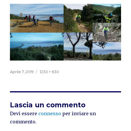
Pubblicato
Dimensione
Aprile 7, 2019
1230 × 630
il
reale
Lascia un commento
Devi essere
connesso
per inviare un
commento.