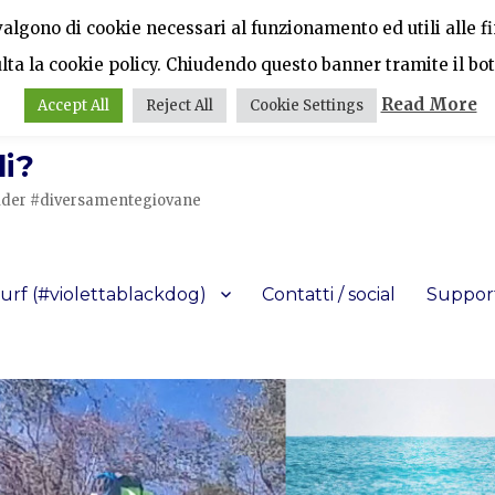
vvalgono di cookie necessari al funzionamento ed utili alle fin
ulta la cookie policy. Chiudendo questo banner tramite il bot
Read More
Accept All
Reject All
Cookie Settings
i?
a rider #diversamentegiovane
urf (#violettablackdog)
Contatti / social
Support