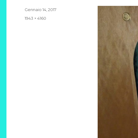
Pubblicato
Gennaio 14, 2017
il
Dimensione
1943 × 4160
reale