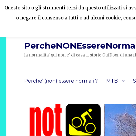
Questo sito o gli strumenti terzi da questo utilizzati si a
o negare il consenso a tutti o ad alcuni cookie, cons
PercheNONEssereNormal
la normalita' qui non e' di casa … storie OutDoor di un
Perche’ (non) essere normali ?
MTB
S