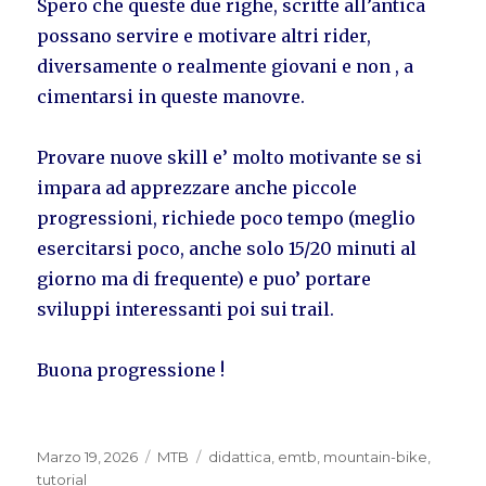
Spero che queste due righe, scritte all’antica
possano servire e motivare altri rider,
diversamente o realmente giovani e non , a
cimentarsi in queste manovre.
Provare nuove skill e’ molto motivante se si
impara ad apprezzare anche piccole
progressioni, richiede poco tempo (meglio
esercitarsi poco, anche solo 15/20 minuti al
giorno ma di frequente) e puo’ portare
sviluppi interessanti poi sui trail.
Buona progressione !
Pubblicato
Categorie
Tag
Marzo 19, 2026
MTB
didattica
,
emtb
,
mountain-bike
,
il
tutorial