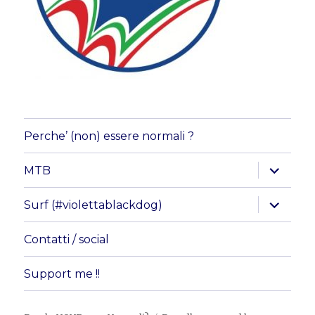
Perche’ (non) essere normali ?
apri
MTB
i
menu
child
apri
Surf (#violettablackdog)
i
menu
child
Contatti / social
Support me !!