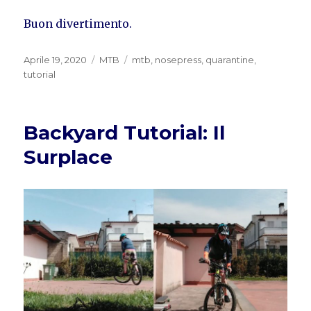
Buon divertimento.
Pubblicato
Categorie
Tag
Aprile 19, 2020
MTB
mtb
,
nosepress
,
quarantine
,
il
tutorial
Backyard Tutorial: Il
Surplace