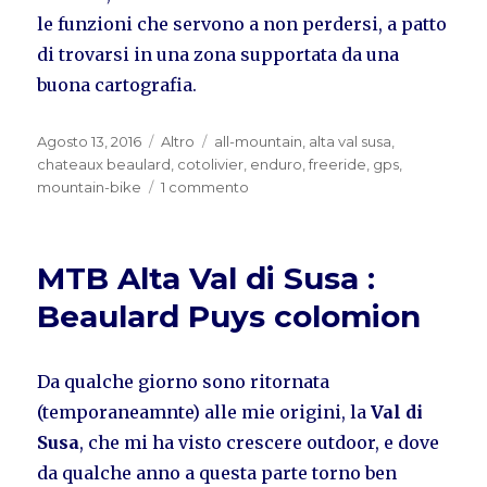
le funzioni che servono a non perdersi, a patto
di trovarsi in una zona supportata da una
buona cartografia.
Pubblicato
Categorie
Tag
Agosto 13, 2016
Altro
all-mountain
,
alta val susa
,
il
chateaux beaulard
,
cotolivier
,
enduro
,
freeride
,
gps
,
su
mountain-bike
1 commento
Backcountry
a
pedali:
MTB Alta Val di Susa :
Cotolivier
MTB
Beaulard Puys colomion
Da qualche giorno sono ritornata
(temporaneamnte) alle mie origini, la
Val di
Susa
, che mi ha visto crescere outdoor, e dove
da qualche anno a questa parte torno ben