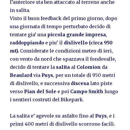
l’anteriore sta ben attaccato al terreno anche
in salita.
Visto il buon feedback del primo giorno, dopo
una giornata di tempo perturbato decido di
tentare gia’ una
piccola grande impresa
,
raddoppiando
e piu’ il
dislivello (circa 950
mt).
Considerate le condizioni meteo di ieri,
con vento da nord che spazzava il fondovalle,
decido di tentare la
salita
al
Colomion
da
Beaulard
via
Puys
, per un totale di 950 metri
di dislivello, e successiva
discesa
lato piste
verso
Pian del Sole
e poi
Campo Smith
lungo
i sentieri costruti del Bikepark.
La salita e’ agevole su asfalto fino al
Puys
, e i
primi 400 metri di dislivello scorrono facili.