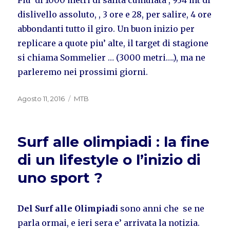
Piu’ di 1000 metri di salita cumulata , 934 mt di
dislivello assoluto, , 3 ore e 28, per salire, 4 ore
abbondanti tutto il giro. Un buon inizio per
replicare a quote piu’ alte, il target di stagione
si chiama Sommelier … (3000 metri….), ma ne
parleremo nei prossimi giorni.
Pubblicato
Categorie
Agosto 11, 2016
MTB
il
Surf alle olimpiadi : la fine
di un lifestyle o l’inizio di
uno sport ?
Del Surf alle Olimpiadi
sono anni che se ne
parla ormai, e ieri sera e’ arrivata la notizia.