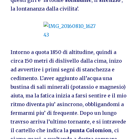
questi giri e’ la totale
solitudine
, il
silenzio
,
la lontananza dalla civilita’.
Intorno a quota 1850 di altitudine, quindi a
circa 150 metri di dislivello dalla cima, inizo
ad avvertire i primi segni di stanchezza e
cedimento. L’aver aggiunto all’acqua una
bustina di sali minerali (potassio e magnesio)
aiuta, ma la fatica inizia a farsi sentire e il mio
ritmo diventa piu’ asincrono, obbligandomi a
fermarmi piu’ di frequente. Dopo un lungo
travrso arriva l’ultimo tornante, e si intravede
il cartello che indica la
punta Colomion
, ci