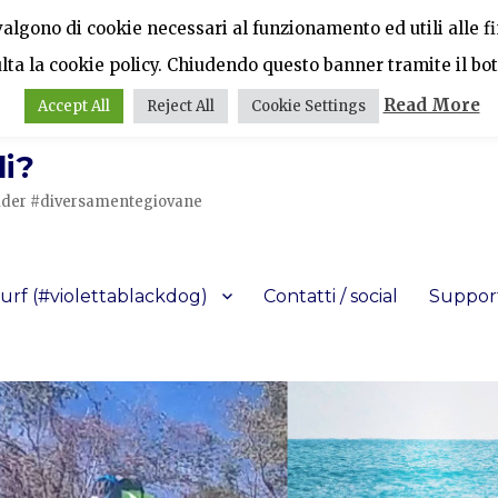
vvalgono di cookie necessari al funzionamento ed utili alle fin
ulta la cookie policy. Chiudendo questo banner tramite il bot
Read More
Accept All
Reject All
Cookie Settings
i?
a rider #diversamentegiovane
urf (#violettablackdog)
Contatti / social
Support