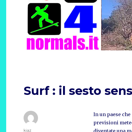
Surf : il sesto se
In un paese che 
previsioni meteo
Autore
kiaz
diventate una m