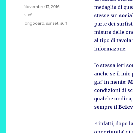
Pubblicato
Novembre 13, 2016
medaglia di que
il
Categorie
Surf
stesse sui
socia
Tag
longboard
,
sunset
,
surf
parte dei surfis
misura delle ond
al tipo di tavola
informazone.
Io stessa ieri s
anche se il mio 
gia’ in mente:
M
condizioni di s
qualche ondina, 
sempre il
Belev
E infatti, dopo 
opportunita’ di 