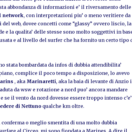
sta abbondanza di informazioni e’ il riversamento delle
l network
, con interpretazioni piu’ o meno veritiere da
ti del web, dovee concetti come “glassy” ovvero liscio, la
e e la qualita’ delle stesse sono molto soggettivi in bas
 usata e al livello del surfer che ha fornito un certo tipo 
ono stata bombardata da infos di dubbia attendibilita’
piano, complice il poco tempo a disposizione, lo avevo
arins
, aka
Marinaretti
, aka la baia di levante di Anzio 
caduta da wsw e rotazione a nord puo’ ancora mandare
e se il vento da nord dovesse essere troppo intenso c’e’
edere di Nettuno
qualche km oltre.
la conferma o meglio smentita di una molto dubbia
surfare al Circeo, mi sono fiondata a Marines. A dire il