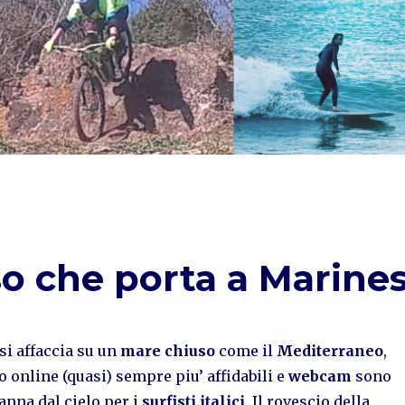
nso che porta a Marine
si affaccia su un
mare chiuso
come il
Mediterraneo
,
 online (quasi) sempre piu’ affidabili e
webcam
sono
anna dal cielo per i
surfisti italici
. Il rovescio della