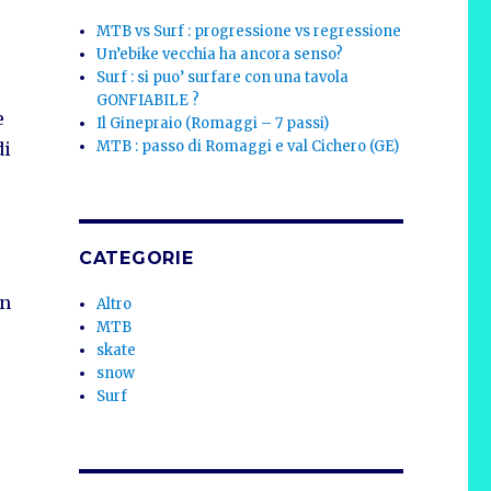
MTB vs Surf : progressione vs regressione
Un’ebike vecchia ha ancora senso?
Surf : si puo’ surfare con una tavola
GONFIABILE ?
e
Il Ginepraio (Romaggi – 7 passi)
MTB : passo di Romaggi e val Cichero (GE)
di
CATEGORIE
in
Altro
MTB
skate
snow
Surf