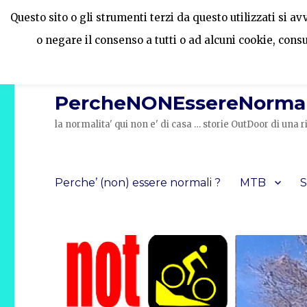
Questo sito o gli strumenti terzi da questo utilizzati si a
o negare il consenso a tutti o ad alcuni cookie, cons
PercheNONEssereNormal
la normalita' qui non e' di casa … storie OutDoor di un
Perche’ (non) essere normali ?
MTB
S