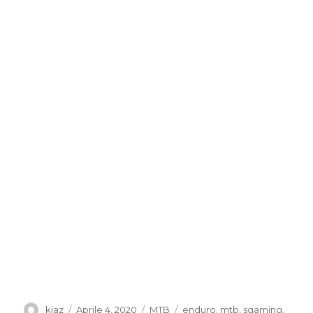
Autore
Pubblicato
Categorie
Tag
kiaz
Aprile 4, 2020
MTB
enduro
,
mtb
,
sgaming
,