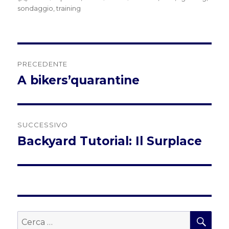
il
sondaggio
,
training
Navigazione
PRECEDENTE
articoli
A bikers’quarantine
Articolo
precedente:
SUCCESSIVO
Backyard Tutorial: Il Surplace
Articolo
successivo:
CER
Cerca: