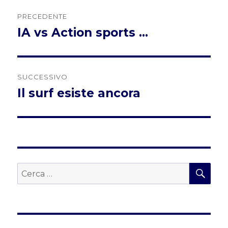
Navigazione
PRECEDENTE
articoli
IA vs Action sports …
Articolo
precedente:
SUCCESSIVO
Il surf esiste ancora
Articolo
successivo:
CER
Cerca: